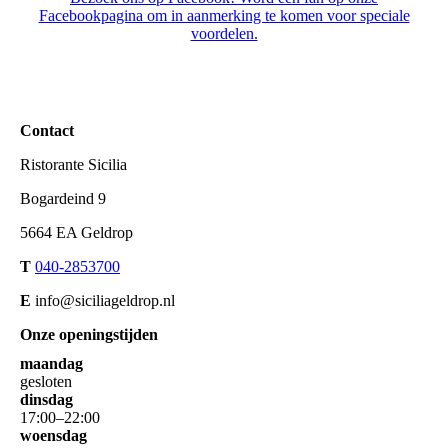
Facebookpagina om in aanmerking te komen voor speciale
voordelen.
Contact
Ristorante Sicilia
Bogardeind 9
5664 EA Geldrop
T
040-2853700
E
info@siciliageldrop.nl
Onze openingstijden
maandag
gesloten
dinsdag
17
:
00
–
22
:
00
woensdag