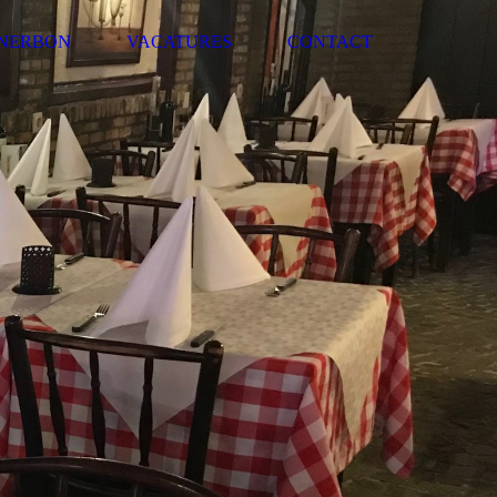
INERBON
VACATURES
CONTACT