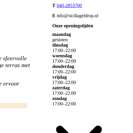
T
040-2853700
E
info@siciliageldrop.nl
Onze openingstijden
maandag
gesloten
dinsdag
17
:
00
–
22
:
00
woensdag
e sfeervolle
17
:
00
–
22
:
00
ge terras met
donderdag
17
:
00
–
22
:
00
vrijdag
17
:
00
–
22
:
00
e ervoor
zaterdag
17
:
00
–
22
:
00
zondag
17
:
00
–
22
:
00